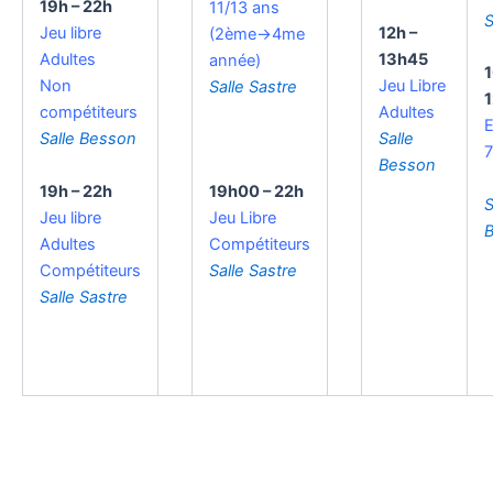
19h – 22h
11/13 ans
S
12h –
Jeu libre
(2ème->4me
13h45
Adultes
année)
1
Jeu Libre
Non
Salle Sastre
Adultes
compétiteurs
E
Salle
Salle Besson
7
Besson
19h – 22h
19h00 – 22h
S
Jeu libre
Jeu Libre
Adultes
Compétiteurs
Compétiteurs
Salle Sastre
Salle Sastre