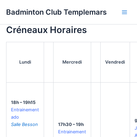
Aller
Badminton Club Templemars
au
Main
contenu
Créneaux Horaires
Men
Lundi
Mercredi
Vendredi
18h – 19h15
Entrainement
ado
9
Salle Besson
17h30 – 19h
J
Entrainement
A