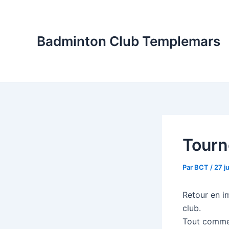
Aller
au
contenu
Badminton Club Templemars
Tourn
Par
BCT
/
27 j
Retour en i
club.
Tout comme